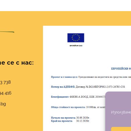
 се с нас:
03 738
94 416
.bg
Използваме