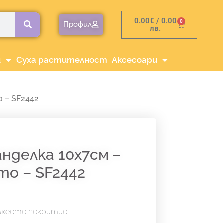
0.00
€
/ 0.00
0
Cart
Профил
лв.
и
Суха растителност
Аксесоари
о – SF2442
анделка 10х7см –
то – SF2442
ъхесто покритие