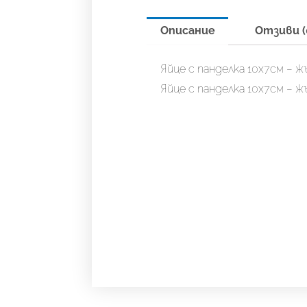
Описание
Отзиви (
Яйце с панделка 10х7см – ж
Яйце с панделка 10х7см – ж