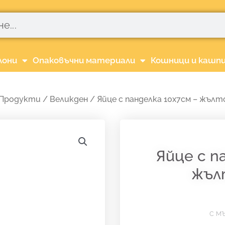
лони
Опаковъчни материали
Кошници и кашп
Продукти
/
Великден
/ Яйце с панделка 10х7см – жълт
Яйце с п
жъл
с м