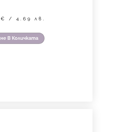
0
€
/ 4.69 лв.
не В Количката