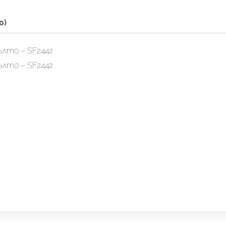
0)
ълто – SF2442
ълто – SF2442