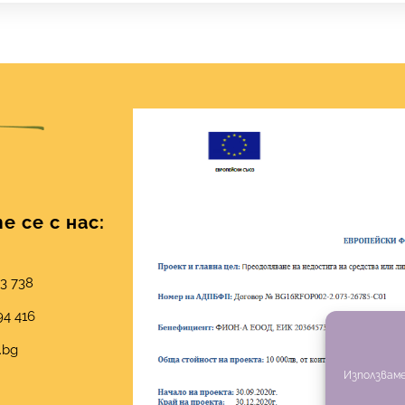
 се с нас:
03 738
94 416
.bg
Използваме