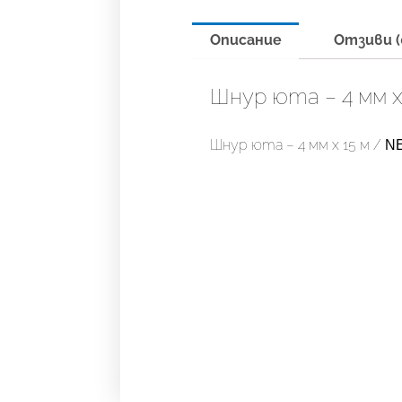
Описание
Отзиви (
Шнур юта – 4 мм х
Шнур юта – 4 мм х 15 м / 