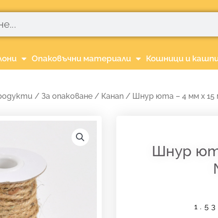
лони
Опаковъчни материали
Кошници и кашп
родукти
/
За опаковане
/
Канап
/ Шнур юта – 4 мм х 15
Шнур юта
1.5