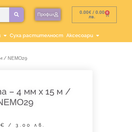
0.00
€
/ 0.00
0
Cart
Профил
лв.
и
Суха растителност
Аксесоари
 м / ΝΕΜΟ29
 – 4 мм х 15 м /
ΝΕΜΟ29
3
€
/ 3.00 лв.