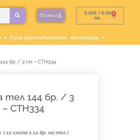
0.00
€
/ 0.00
0
Cart
Профил
лв.
и
Суха растителност
Аксесоари
44 бр. / 3 см – CTH334
 тел 144 бр. / 3
 – CTH334
 ( 12 снопа х 12 бр. на тел )