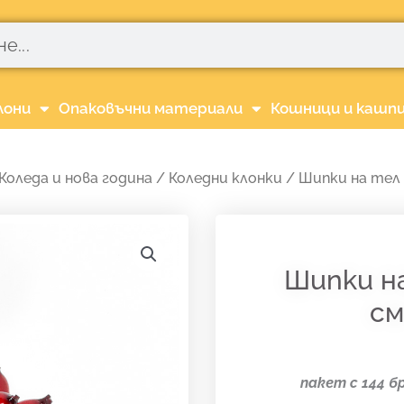
лони
Опаковъчни материали
Кошници и кашп
Коледа и нова година
/
Коледни клонки
/ Шипки на тел 1
Шипки на
см
пакет с 144 бр.