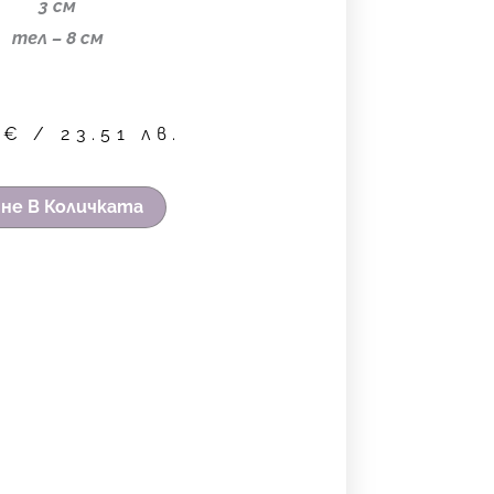
3 см
тел – 8 см
2
€
/ 23.51 лв.
не В Количката