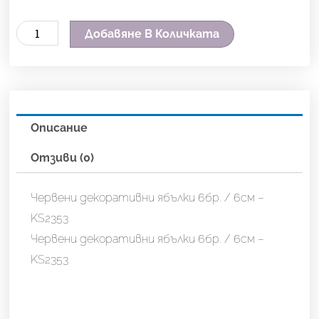
количество
Добавяне В Количката
за
Червени
декоративни
ябълки
Описание
6бр.
/
Отзиви (0)
6см
-
Червени декоративни ябълки 6бр. / 6см –
KS2353
KS2353
Червени декоративни ябълки 6бр. / 6см –
KS2353