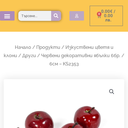
Skip
0.00
€
/
to
Търсене
0
Cart
0.00
лв.
content
Начало
/
Продукти
/
Изкуствени цветя и
клони
/
Други
/ Червени декоративни ябълки 6бр. /
6см – KS2353