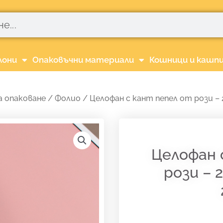
лони
Опаковъчни материали
Кошници и кашп
а опаковане
/
Фолио
/ Целофан с кант пепел от рози – 2
Целофан 
рози – 