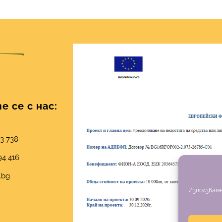
 се с нас:
03 738
94 416
.bg
Използваме