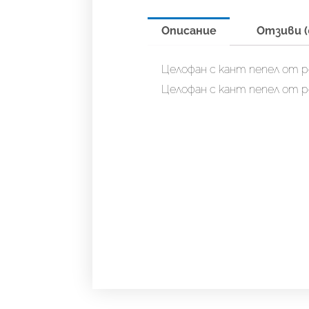
Описание
Отзиви (
Целофан с кант пепел от ро
Целофан с кант пепел от ро