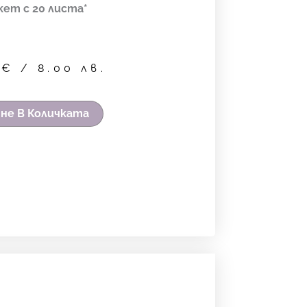
кет с 20 листа*
9
€
/ 8.00 лв.
не В Количката