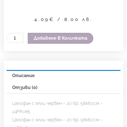
4.09
€
/ 8.00 лв.
количество
Добавяне В Количката
за
Целофан
с
елхи
Описание
червен
-
Отзиви (0)
20
бр.
Целофан с елхи червен – 20 бр. 58х60см –
58х60см
24PA085
-
Целофан с елхи червен – 20 бр. 58х60см –