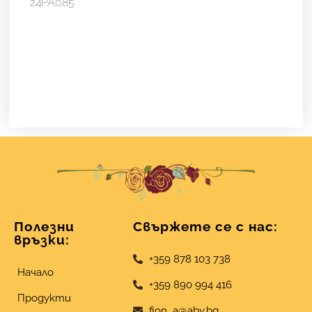
24PA085
24PA085
Полезни
Свържете се с нас:
връзки:
+359 878 103 738
Начало
+359 890 994 416
Продукти
fion_a@abv.bg