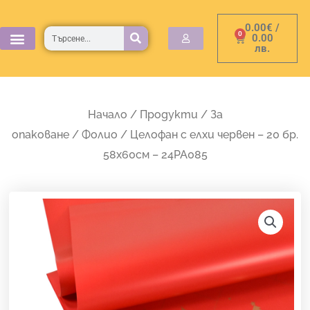
Skip
0.00
€
/
to
Търсене
0
Cart
0.00
лв.
content
Начало
/
Продукти
/
За
опаковане
/
Фолио
/ Целофан с елхи червен – 20 бр.
58х60см – 24PA085