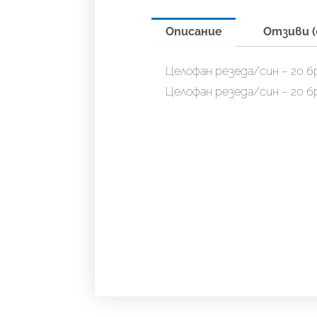
Описание
Отзиви (
Целофан резеда/син – 20 б
Целофан резеда/син – 20 б