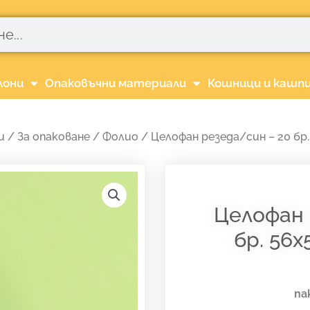
лони
Опаковъчни материали
Кошници и кашп
и
/
За опаковане
/
Фолио
/ Целофан резеда/син – 20 бр.
Целофан 
бр. 56х
па