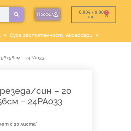
0.00
€
/ 0.00
0
Cart
Профил
лв.
и
Суха растителност
Аксесоари
 56х56см – 24PA033
резеда/син – 20
56см – 24PA033
кет с 20 листа*