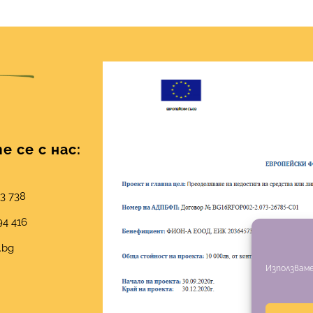
 се с нас:
03 738
94 416
.bg
Използваме