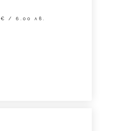
7
€
/ 6.00 лв.