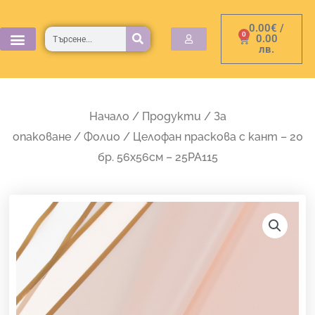
Skip
0.00
€
/
to
Търсене
0
Cart
0.00
лв.
content
Начало
/
Продукти
/
За
опаковане
/
Фолио
/ Целофан праскова с кант – 20
бр. 56х56см – 25PA115