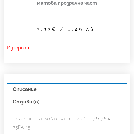
матова прозрачна част
3.32
€
/ 6.49 лв.
Изчерпан
Описание
Отзиви (0)
Целофан праскова с кант – 20 бр. 56х56см –
25PA115