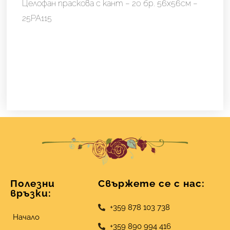
Целофан праскова с кант – 20 бр. 56х56см –
25PA115
Полезни
Свържете се с нас:
връзки:
+359 878 103 738
Начало
+359 890 994 416