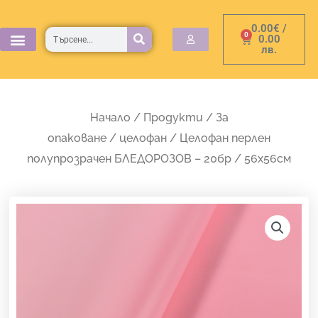
Skip
0.00
€
/
to
Търсене
0
Cart
0.00
лв.
content
Начало
/
Продукти
/
За
опаковане
/
целофан
/ Целофан перлен
полупрозрачен БЛЕДОРОЗОВ – 20бр / 56х56см