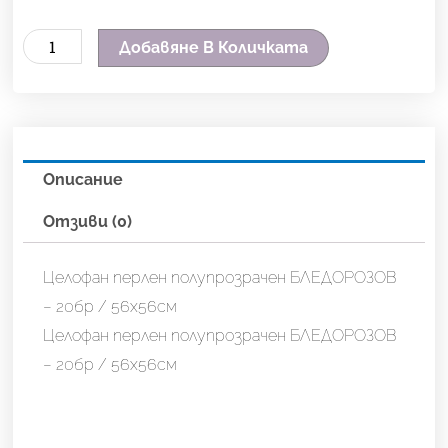
количество
Добавяне В Количката
за
Целофан
перлен
полупрозрачен
Описание
БЛЕДОРОЗОВ
-
Отзиви (0)
20бр
/
Целофан перлен полупрозрачен БЛЕДОРОЗОВ
56х56см
– 20бр / 56х56см
Целофан перлен полупрозрачен БЛЕДОРОЗОВ
– 20бр / 56х56см