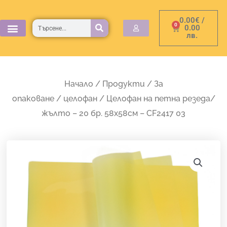
Skip
0.00
€
/
to
Търсене
0
Cart
0.00
лв.
content
Начало
/
Продукти
/
За
опаковане
/
целофан
/ Целофан на петна резеда/
жълто – 20 бр. 58х58см – CF2417 03