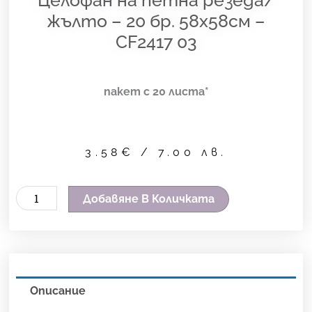
жълто – 20 бр. 58х58см –
CF2417 03
пакет с 20 листа*
3.58
€
/ 7.00 лв.
количество
Добавяне В Количката
за
Целофан
на
петна
Описание
резеда/