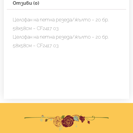
жълто
Отзиви (0)
-
20
Целофан на петна резеда/жълто – 20 бр.
бр.
58х58см – CF2417 03
58х58см
Целофан на петна резеда/жълто – 20 бр.
-
58х58см – CF2417 03
CF2417
03