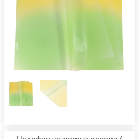
Целофан на петна резеда/