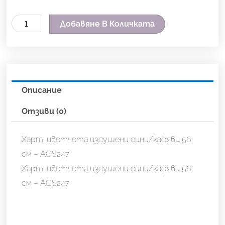
количество
Добавяне В Количката
за
Харт.
цветчета
изсушени
Описание
сини/
кафяви
Отзиви (0)
56
см
Харт. цветчета изсушени сини/кафяви 56
-
см – AGS247
AGS247
Харт. цветчета изсушени сини/кафяви 56
см – AGS247