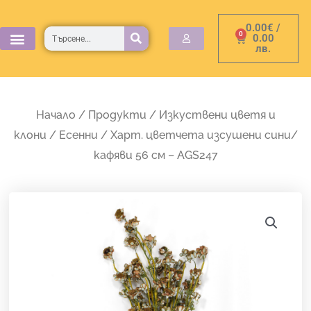
Skip
0.00
€
/
to
Търсене
0
Cart
0.00
лв.
content
Начало
/
Продукти
/
Изкуствени цветя и
клони
/
Есенни
/ Харт. цветчета изсушени сини/
кафяви 56 см – AGS247