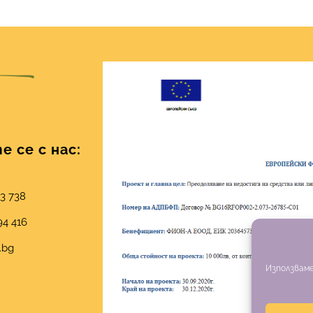
 се с нас:
03 738
94 416
.bg
Използваме