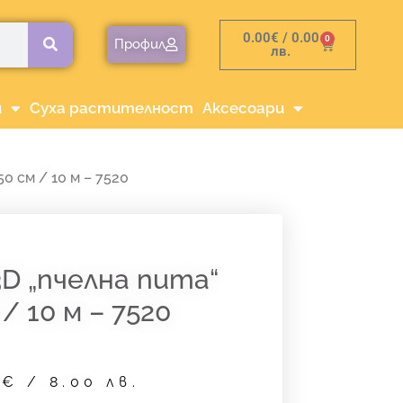
0.00
€
/ 0.00
0
Cart
Профил
лв.
и
Суха растителност
Аксесоари
0 см / 10 м – 7520
D „пчелна пита“
 / 10 м – 7520
9
€
/ 8.00 лв.