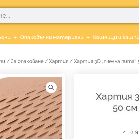
лони
Опаковъчни материали
Кошници и кашп
ти
/
За опаковане
/
Хартия
/ Хартия 3D „пчелна пита“ 5
Хартия 3
50 см
4.0