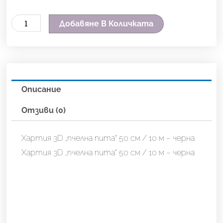
количество
Добавяне В Количката
за
Хартия
3D
"пчелна
Описание
пита"
50
Отзиви (0)
см
/
Хартия 3D „пчелна пита“ 50 см / 10 м – черна
10
Хартия 3D „пчелна пита“ 50 см / 10 м – черна
м
-
черна