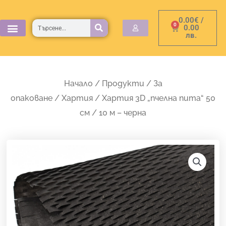
Skip
0.00
€
/
to
Търсене
0
Cart
0.00
лв.
content
Начало
/
Продукти
/
За
опаковане
/
Хартия
/ Хартия 3D „пчелна пита“ 50
см / 10 м – черна