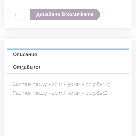
количество
Добавяне В Количката
за
Хартия
тишу
-
Описание
20
м
Отзиви (0)
/
50
Хартия тишу – 20 м / 50 см – розова 189
см
Хартия тишу – 20 м / 50 см – розова 189
-
розова
189