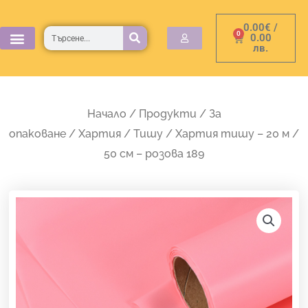
Skip
0.00
€
/
to
Търсене
0
Cart
0.00
лв.
content
Начало
/
Продукти
/
За
опаковане
/
Хартия
/
Тишу
/ Хартия тишу – 20 м /
50 см – розова 189