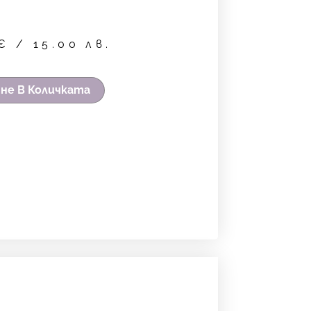
€
/ 15.00 лв.
не В Количката