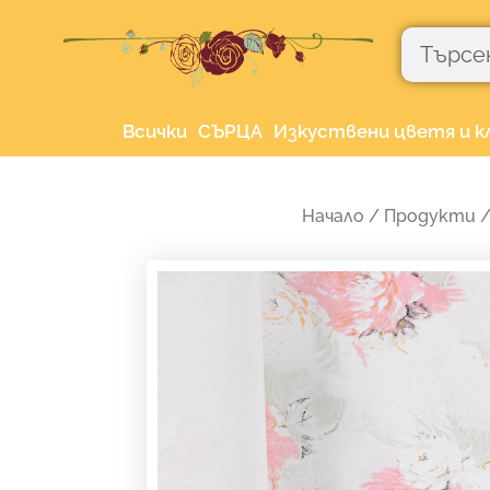
Skip
Търсене
to
content
Всички
СЪРЦА
Изкуствени цветя и к
Начало
/
Продукти