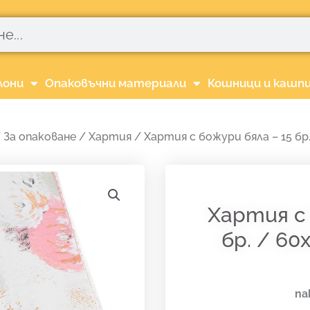
лони
Опаковъчни материали
Кошници и кашп
/
За опаковане
/
Хартия
/ Хартия с божури бяла – 15 бр.
Хартия с 
бр. / 60
па