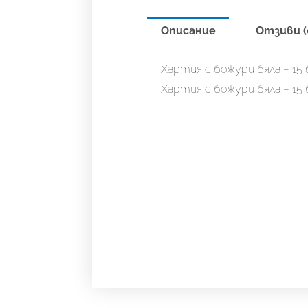
Описание
Отзиви (
Хартия с божури бяла – 15 
Хартия с божури бяла – 15 