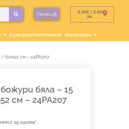
0.00
€
/ 0.00
0
Cart
Профил
лв.
и
Суха растителност
Аксесоари
 / 60х52 см – 24PA207
божури бяла – 15
х52 см – 24PA207
кет с 15 листа*