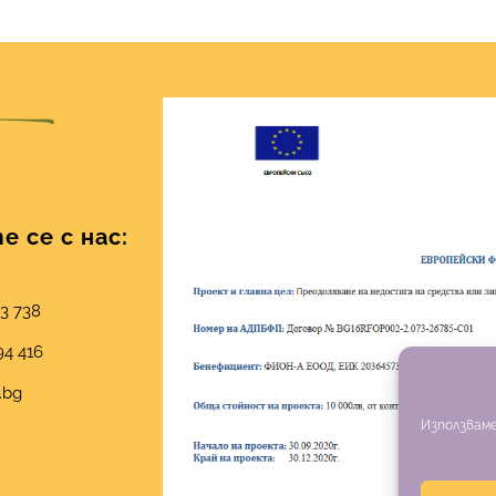
 се с нас:
03 738
94 416
.bg
Използваме