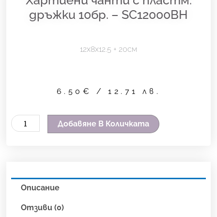
дръжки 10бр. – SC12000BH
12х8х12.5 + 20см
6.50
€
/ 12.71 лв.
количество
Добавяне В Количката
за
Хартиени
чанти
с
Описание
пластм.
дръжки
Отзиви (0)