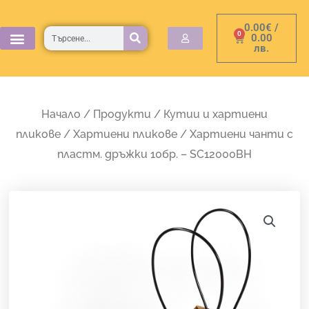
Skip
0.00
€
/
to
Търсене
0
Cart
0.00
лв.
content
Начало
/
Продукти
/
Кутии и хартиени
пликове
/
Хартиени пликове
/ Хартиени чанти с
пластм. дръжки 10бр. – SC12000BH