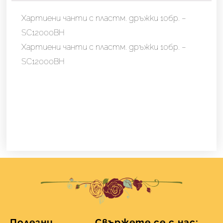
10бр.
-
Хартиени чанти с пластм. дръжки 10бр. –
SC12000BH
SC12000BH
Хартиени чанти с пластм. дръжки 10бр. –
SC12000BH
Полезни
Свържете се с нас: