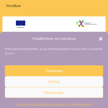
Условия
Управление на съгласие
Използваме бисквитки, за да оптимизираме нашия сайт и нашите
услуги.
Приемане
Copyright 2026 Fiona
Отказ
Изработка на онлайн магазин
–
websitebuilderbg.eu
Настройки
Политика за поверителност
Общи условия
Политика за бисквитки
Политика за поверителност