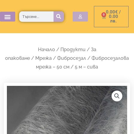
Skip
0.00
€
/
to
Търсене
0
Cart
0.00
лв.
content
Начало
/
Продукти
/
За
опаковане
/
Мрежа
/
Фибросезал
/ Фибросезалова
мрежа – 50 см / 5 м – сива