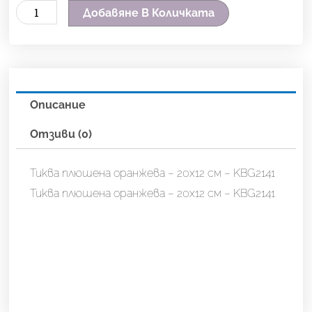
количество
Добавяне В Количката
за
Тиква
плюшена
оранжева
Описание
-
20х12
Отзиви (0)
см
-
Тиква плюшена оранжева – 20х12 см – KBG2141
KBG2141
Тиква плюшена оранжева – 20х12 см – KBG2141