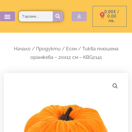
Skip
0.00
€
/
to
Търсене
0
Cart
0.00
лв.
content
Начало
/
Продукти
/
Есен
/ Тиква плюшена
оранжева – 20х12 см – KBG2141