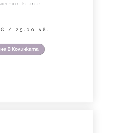
ъхесто покритие
8
€
/ 25.00 лв.
не В Количката