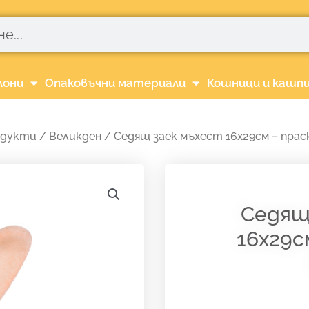
лони
Опаковъчни материали
Кошници и кашп
одукти
/
Великден
/ Седящ заек мъхест 16х29см – прас
Седящ
16х29с