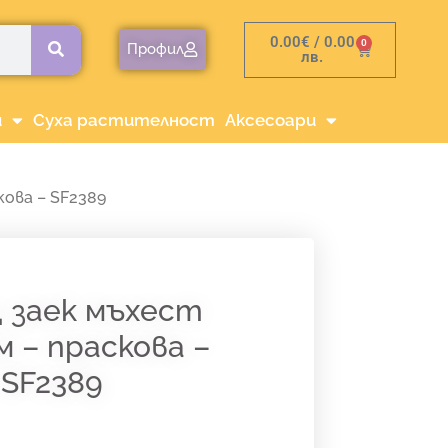
0.00
€
/ 0.00
0
Cart
Профил
лв.
и
Суха растителност
Аксесоари
кова – SF2389
 заек мъхест
м – праскова –
SF2389