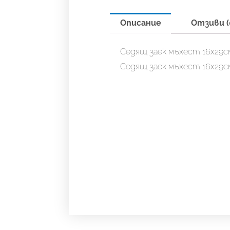
Описание
Отзиви (
Седящ заек мъхест 16х29см
Седящ заек мъхест 16х29см