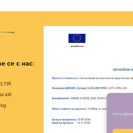
 се с нас:
03 738
94 416
.bg
Използваме