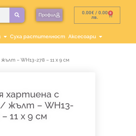
0.00
€
/ 0.00
0
Cart
Профил
лв.
и
Суха растителност
Аксесоари
жълт – WH13-278 – 11 х 9 см
я хартиена с
 / жълт – WH13-
 – 11 х 9 см