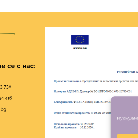
 се с нас:
03 738
94 416
.bg
Използваме