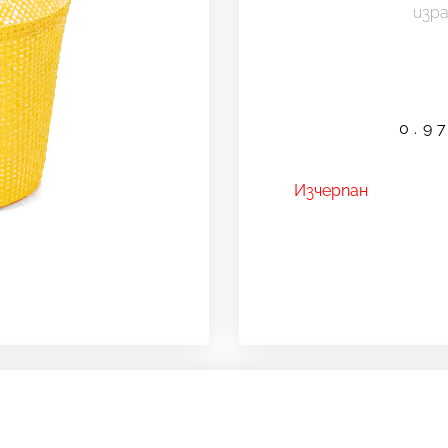
изр
0.9
Изчерпан