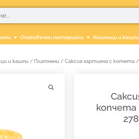
лони
Опаковъчни материали
Кошници и кашп
ци и кашпи
/
Платнени
/ Саксия хартиена с копчета / 
Сакси
копчета
278