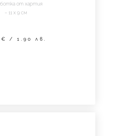
аботка от хартия
– 11 х 9 см
7
€
/ 1.90 лв.