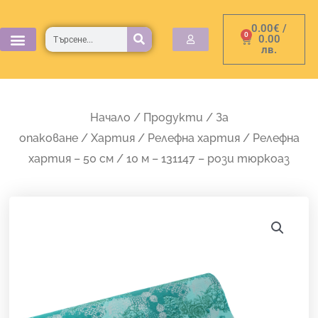
Skip
0.00
€
/
to
Търсене
0
Cart
0.00
лв.
content
Начало
/
Продукти
/
За
опаковане
/
Хартия
/
Релефна хартия
/ Релефна
хартия – 50 см / 10 м – 131147 – рози тюркоаз