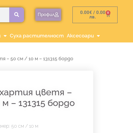
0.00
€
/ 0.00
0
Cart
Профил
лв.
и
Суха растителност
Аксесоари
 – 50 см / 10 м – 131315 бордо
 хартия цветя –
0 м – 131315 бордо
мер: 50 см / 10 м