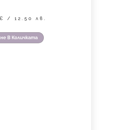
€
/ 12.50 лв.
не В Количката