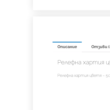
Описание
Отзиви (
Релефна хартия цв
Релефна хартия цветя – 50 