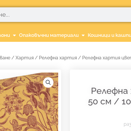
лони
Опаковъчни материали
Кошници и кашп
ване
/
Хартия
/
Релефна хартия
/ Релефна хартия цветя
Релефна
50 см / 1
раз