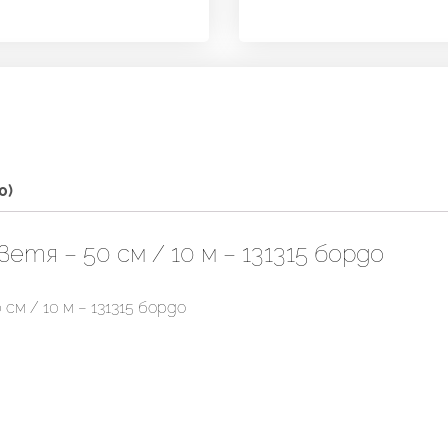
131315
бордо
0)
етя – 50 см / 10 м – 131315 бордо
см / 10 м – 131315 бордо