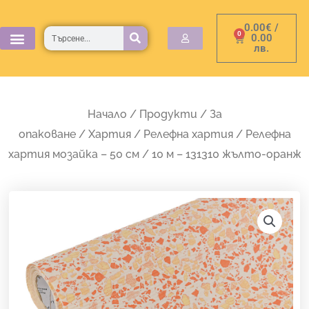
Skip
0.00
€
/
to
Търсене
0
Cart
0.00
лв.
content
Начало
/
Продукти
/
За
опаковане
/
Хартия
/
Релефна хартия
/ Релефна
хартия мозайка – 50 см / 10 м – 131310 жълто-оранж