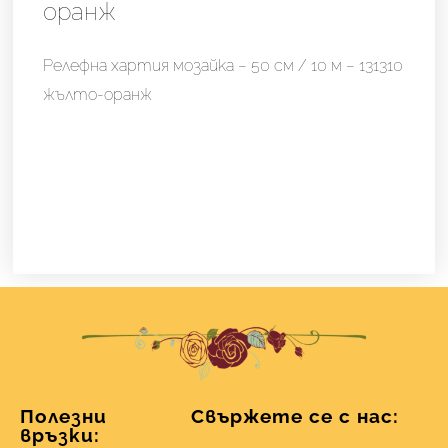
-
оранж
131310
жълто-
Релефна хартия мозайка – 50 см / 10 м – 131310
оранж
жълто-оранж
Полезни
Свържете се с нас:
връзки: