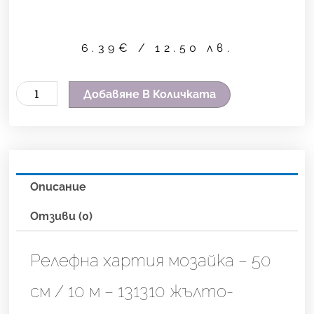
6.39
€
/ 12.50 лв.
количество
Добавяне В Количката
за
Релефна
хартия
мозайка
Описание
-
50
Отзиви (0)
см
/
Релефна хартия мозайка – 50
10
см / 10 м – 131310 жълто-
м