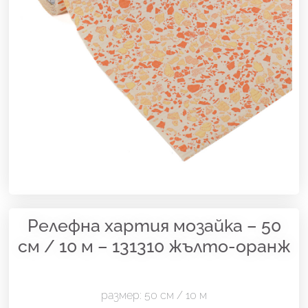
Релефна хартия мозайка – 50
см / 10 м – 131310 жълто-оранж
размер: 50 см / 10 м