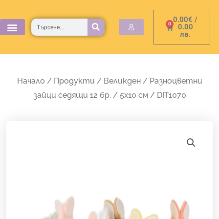
Skip
0.00
€
/
to
Търсене
0
Cart
0.00
лв.
content
Начало
/
Продукти
/
Великден
/ Разноцветни
зайци седящи 12 бр. / 5х10 см / DIT1070