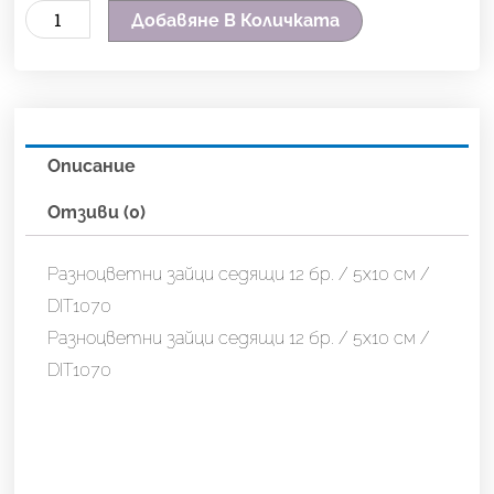
количество
Добавяне В Количката
за
Разноцветни
зайци
седящи
Описание
12
бр.
Отзиви (0)
/
5х10
Разноцветни зайци седящи 12 бр. / 5х10 см /
см
DIT1070
/
Разноцветни зайци седящи 12 бр. / 5х10 см /
DIT1070
DIT1070