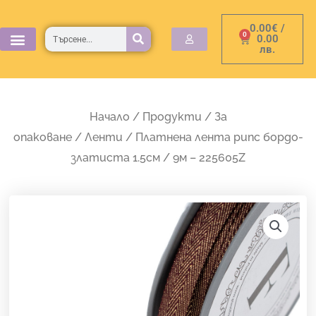
Skip
0.00
€
/
to
Търсене
0
Cart
0.00
лв.
content
Начало
/
Продукти
/
За
опаковане
/
Ленти
/ Платнена лента рипс бордо-
златиста 1.5см / 9м – 225605Z