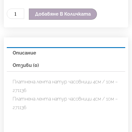
количество
Добавяне В Количката
за
Платнена
лента
натур
Описание
часовници
4см
Отзиви (0)
/
10м
Платнена лента натур часовници 4см / 10м –
-
271136
271136
Платнена лента натур часовници 4см / 10м –
271136