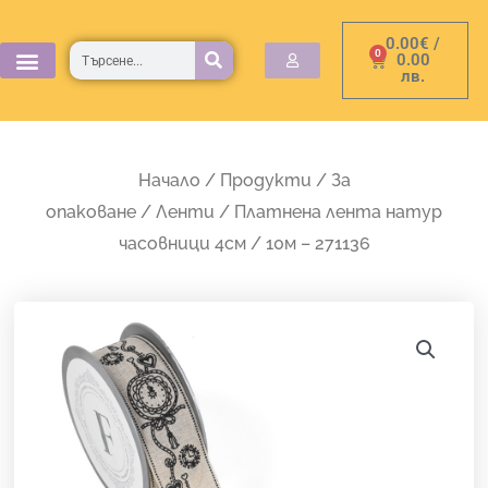
Skip
0.00
€
/
to
Търсене
0
Cart
0.00
лв.
content
Начало
/
Продукти
/
За
опаковане
/
Ленти
/ Платнена лента натур
часовници 4см / 10м – 271136