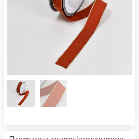
Платнена лента керемидена –