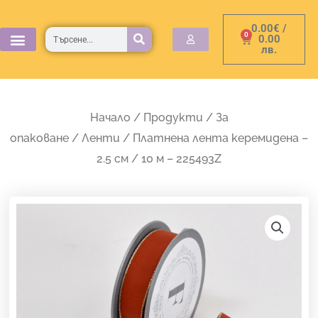
Skip
0.00
€
/
to
Търсене
0
Cart
0.00
лв.
content
Начало
/
Продукти
/
За
опаковане
/
Ленти
/ Платнена лента керемидена –
2.5 см / 10 м – 225493Z