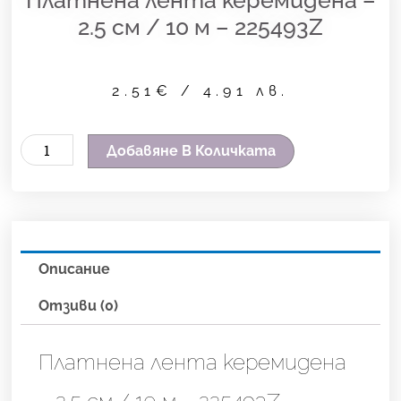
2.5 см / 10 м – 225493Z
2.51
€
/ 4.91 лв.
количество
Добавяне В Количката
за
Платнена
лента
керемидена
Описание
-
2.5
Отзиви (0)
см
/
Платнена лента керемидена
10