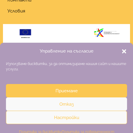
Условия
Управление на съгласие
Използваме бисквитки, за да оптимизираме нашия сайт и нашите
услуги.
Приемане
Copyright 2026 Fiona
Отказ
Изработка на онлайн магазин
–
websitebuilderbg.eu
Настройки
Политика за поверителност
Общи условия
Политика за бисквитки
Политика за поверителност