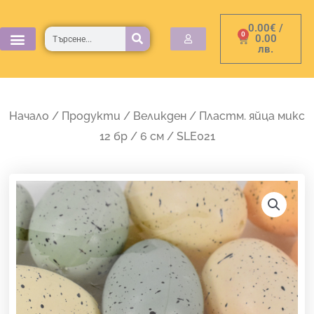
Skip
0.00
€
/
to
Търсене
0
Cart
0.00
лв.
content
Начало
/
Продукти
/
Великден
/ Пластм. яйца микс
12 бр / 6 см / SLE021