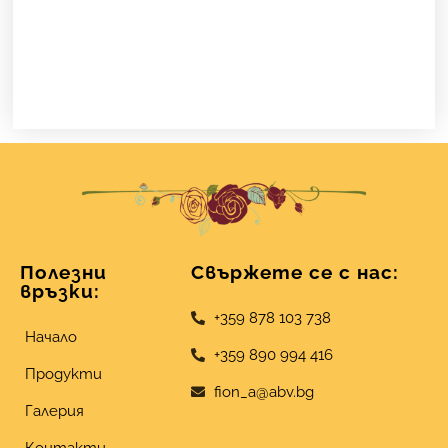
SLE021
Полезни
Свържете се с нас:
връзки:
+359 878 103 738
Начало
+359 890 994 416
Продукти
fion_a@abv.bg
Галерия
Контакти