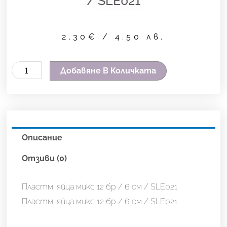
/ SLE021
2.30
€
/ 4.50 лв.
количество
Добавяне В Количката
за
Пластм.
яйца
микс
Описание
12
бр
Отзиви (0)
/
6
Пластм. яйца микс 12 бр / 6 см / SLE021
см
Пластм. яйца микс 12 бр / 6 см / SLE021
/