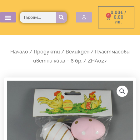
Skip
0.00
€
/
to
Търсене
0
Cart
0.00
лв.
content
Начало
/
Продукти
/
Великден
/ Пластмасови
цветни яйца – 6 бр. / ZHA027