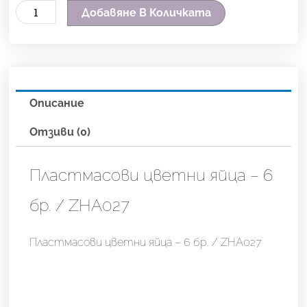
количество
Добавяне В Количката
за
Пластмасови
цветни
яйца
Описание
-
6
Отзиви (0)
бр.
/
Пластмасови цветни яйца – 6
ZHA027
бр. / ZHA027
Пластмасови цветни яйца – 6 бр. / ZHA027