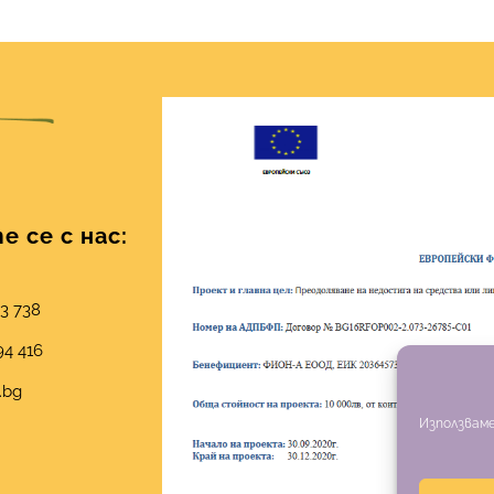
 се с нас:
03 738
94 416
.bg
Използваме