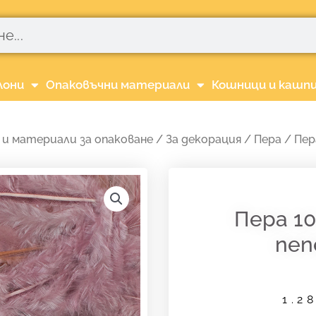
лони
Опаковъчни материали
Кошници и кашп
 и материали за опаковане
/
За декорация
/
Пера
/ Пера
Пера 10
пеп
1.2