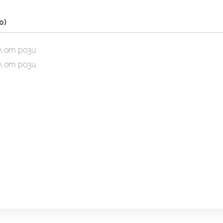
0)
ел от рози
ел от рози