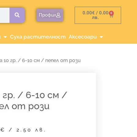
0.00
€
/ 0.00
0
Cart
Профил
лв.
и
Суха растителност
Аксесоари
 10 гр. / 6-10 см / пепел от рози
 гр. / 6-10 см /
ел от рози
8
€
/ 2.50 лв.