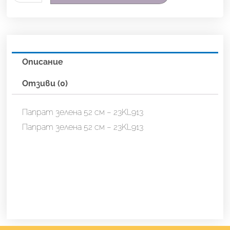
за
Папрат
зелена
52
Описание
см
-
Отзиви (0)
23KL913
Папрат зелена 52 см – 23KL913
Папрат зелена 52 см – 23KL913