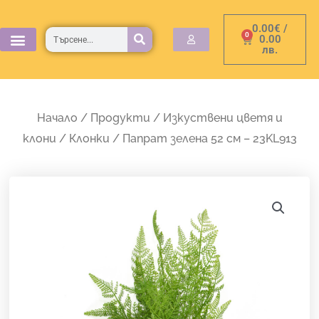
Skip
0.00
€
/
to
Търсене
0
Cart
0.00
лв.
content
Начало
/
Продукти
/
Изкуствени цветя и
клони
/
Клонки
/ Папрат зелена 52 см – 23KL913