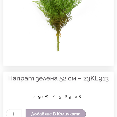
Папрат зелена 52 см – 23KL913
2.91
€
/ 5.69 лв.
количество
Добавяне В Количката