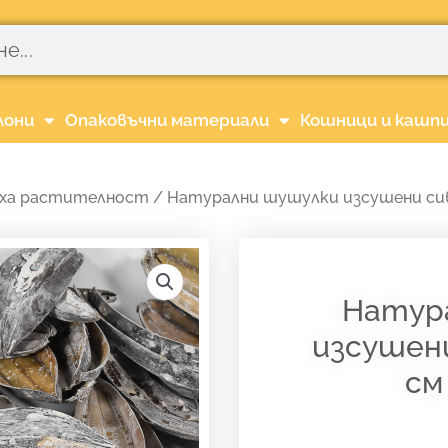
лони
Опаковъчни материали
Кошници и кашп
ха растителност
/ Натурални шушулки изсушени сиви 
Натур
изсушени
см