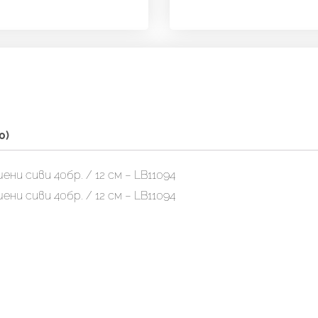
-
LB11094
0)
и сиви 40бр. / 12 см – LB11094
и сиви 40бр. / 12 см – LB11094