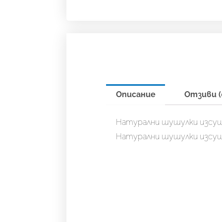
Описание
Отзиви (
Натурални шушулки изсушен
Натурални шушулки изсушен