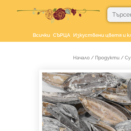
Skip
Търсене
to
content
Всички
СЪРЦА
Изкуствени цветя и к
Начало
/
Продукти
/
Су