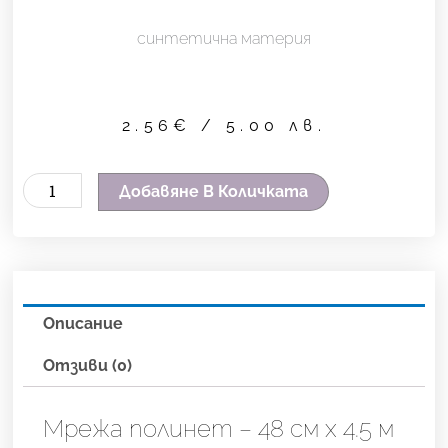
синтетична материя
2.56
€
/ 5.00 лв.
количество
Добавяне В Количката
за
Мрежа
полинет
-
Описание
48
см
Отзиви (0)
х
4.5
Мрежа полинет – 48 см х 4.5 м
м