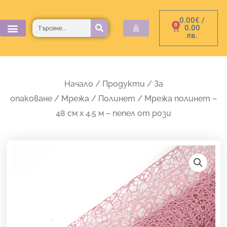
Skip
0.00
€
/
to
Търсене
0
Cart
0.00
лв.
content
Начало
/
Продукти
/
За
опаковане
/
Мрежа
/
Полинет
/ Мрежа полинет –
48 см х 4.5 м – пепел от рози