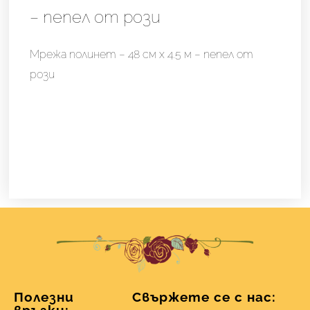
– пепел от рози
-
пепел
Мрежа полинет – 48 см х 4.5 м – пепел от
от
рози
рози
Полезни
Свържете се с нас: