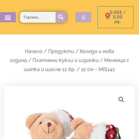
Skip
0.00
€
/
to
Търсене
0
Cart
0.00
лв.
content
Начало
/
Продукти
/
Коледа и нова
година
/
Платнени кукли и играчки
/ Меченца с
шапка и шалче 12 бр. / 12 см – MIS142