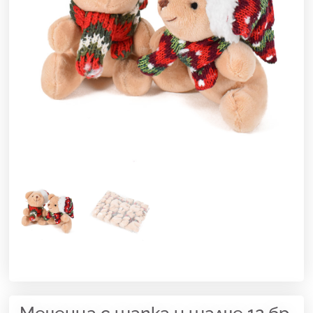
Меченца с шапка и шалче 12 бр.