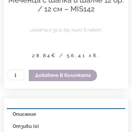
/ 12 см – MIS142
цената е за 12 бр. микс в пакет
28.84
€
/ 56.41 лв.
количество
Добавяне В Количката
за
Меченца
с
шапка
Описание
и
шалче
Отзиви (0)