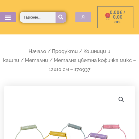
Skip
0.00
€
/
to
Търсене
0
Cart
0.00
лв.
content
Начало
/
Продукти
/
Кошници и
кашпи
/
Метални
/ Метална цветна кофичка микс –
12х10 см – 170937