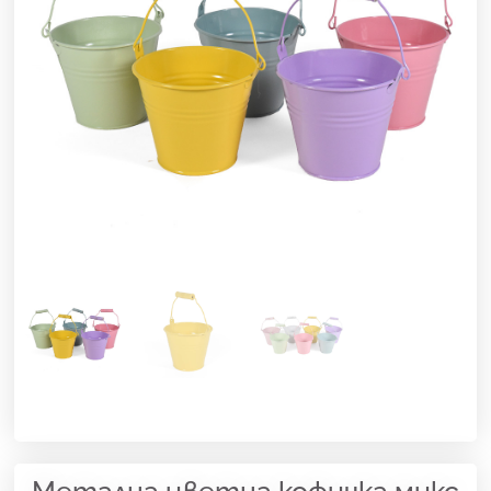
Метална цветна кофичка микс