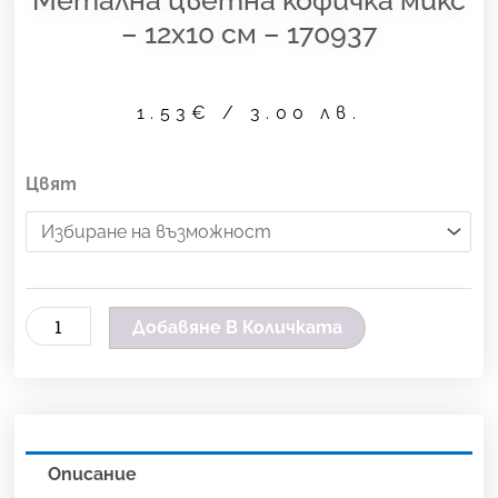
– 12х10 см – 170937
1.53
€
/ 3.00 лв.
количество
Цвят
за
Метална
цветна
кофичка
Добавяне В Количката
микс
-
12х10
см
-
Описание