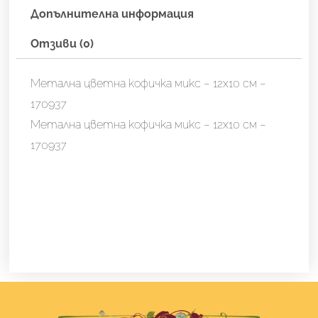
170937
Допълнителна информация
Отзиви (0)
Метална цветна кофичка микс – 12х10 см –
170937
Метална цветна кофичка микс – 12х10 см –
170937