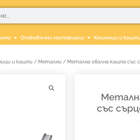
лони
Опаковъчни материали
Кошници и кашп
ици и кашпи
/
Метални
/ Метална овална кашпа със съ
Метална
със сърце