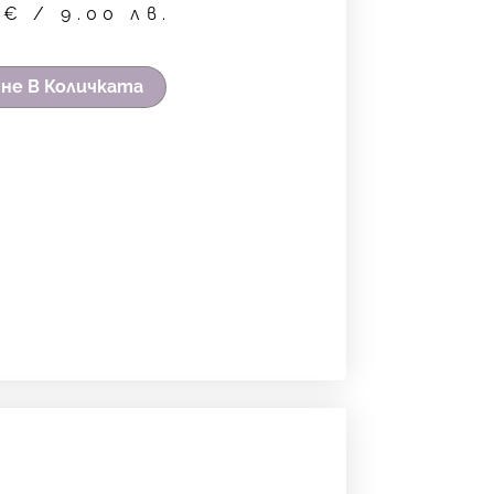
0
€
/ 9.00 лв.
не В Количката