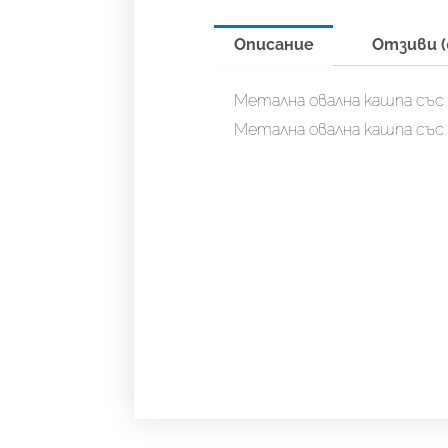
Описание
Отзиви (
Метална овална кашпа със с
Метална овална кашпа със с