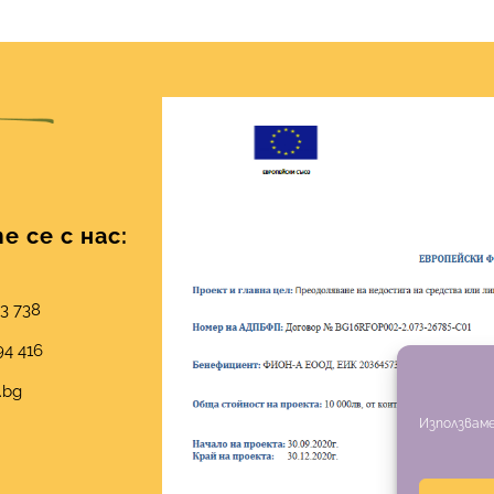
 се с нас:
03 738
94 416
.bg
Използваме