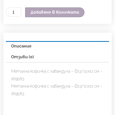
количество
Добавяне В Количката
за
Метална
кофичка
с
Описание
лавандула
-
Отзиви (0)
Ф13/10х11
см
Метална кофичка с лавандула – Ф13/10х11 см –
-
169583
169583
Метална кофичка с лавандула – Ф13/10х11 см –
169583