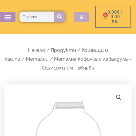
Skip
0.00
€
/
to
Търсене
0
Cart
0.00
лв.
content
Начало
/
Продукти
/
Кошници и
кашпи
/
Метални
/ Метална кофичка с лавандула –
Ф13/10х11 см – 169583