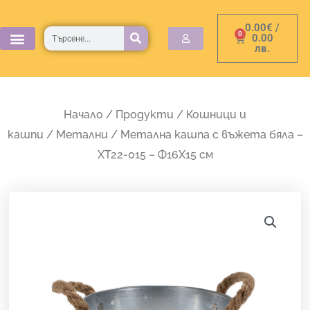
Skip
0.00
€
/
to
Търсене
0
Cart
0.00
лв.
content
Начало
/
Продукти
/
Кошници и
кашпи
/
Метални
/ Метална кашпа с въжета бяла –
XT22-015 – Ф16Х15 см