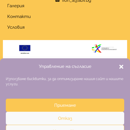
fion_a@abv.bg
Галерия
Контакти
Условия
Управление на съгласие
Използваме бисквитки, за да оптимизираме нашия сайт и нашите
услуги.
Приемане
Copyright 2026 Fiona
Отказ
Изработка на онлайн магазин
–
websitebuilderbg.eu