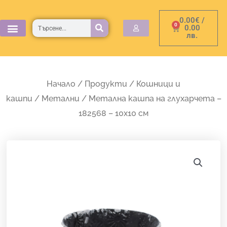
Skip
0.00
€
/
to
Търсене
0
Cart
0.00
лв.
content
Начало
/
Продукти
/
Кошници и
кашпи
/
Метални
/ Метална кашпа на глухарчета –
182568 – 10х10 см