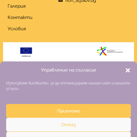
fion_a@abv.bg
Галерия
Контакти
Условия
Управление на съгласие
Използваме бисквитки, за да оптимизираме нашия сайт и нашите
услуги.
Приемане
Copyright 2026 Fiona
Отказ
Изработка на онлайн магазин
–
websitebuilderbg.eu