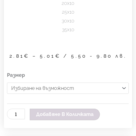
20х10
25х10
30х10
35х10
Price
2.81
€
–
5.01
€
/ 5.50 - 9.80 лв.
range:
2.81€
количество
Размер
through
за
5.01€
Лозов
панер
с
Добавяне В Количката
дръжки
-