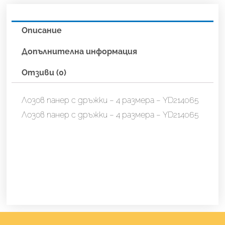
4
размера
-
Описание
YD214065
Допълнителна информация
Отзиви (0)
Лозов панер с дръжки – 4 размера – YD214065
Лозов панер с дръжки – 4 размера – YD214065