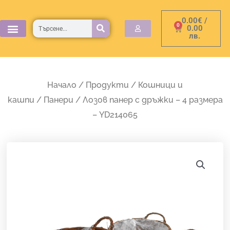
Skip
0.00
€
/
to
Търсене
0
Cart
0.00
лв.
content
Начало
/
Продукти
/
Кошници и
кашпи
/
Панери
/ Лозов панер с дръжки – 4 размера
– YD214065