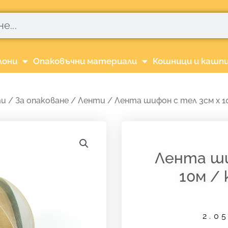
лони
Опаковъчни материали
Кошници и кашп
ти
/
За опаковане
/
Ленти
/ Лента шифон с тел 3см х 1
Лента ши
10м / 
2.0