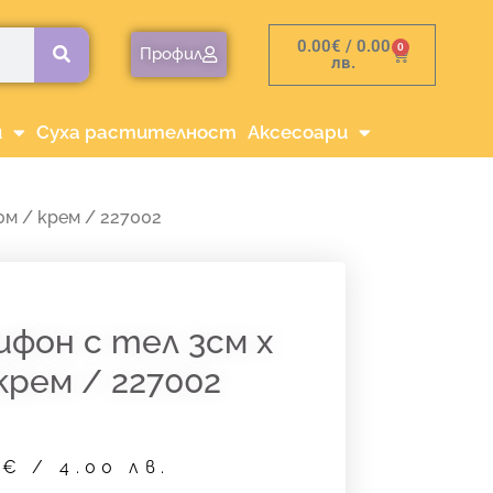
0.00
€
/ 0.00
0
Cart
Профил
лв.
и
Суха растителност
Аксесоари
0м / крем / 227002
фон с тел 3см х
крем / 227002
5
€
/ 4.00 лв.