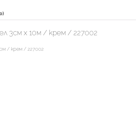
0)
 3см х 10м / крем / 227002
0м / крем / 227002