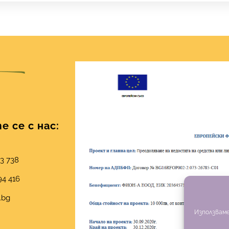
 се с нас:
03 738
94 416
.bg
Използваме