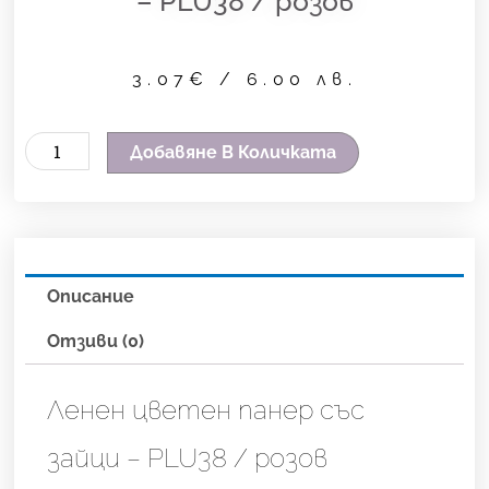
– PLU38 / розов
3.07
€
/ 6.00 лв.
количество
Добавяне В Количката
за
Ленен
цветен
панер
Описание
със
зайци
Отзиви (0)
-
PLU38
Ленен цветен панер със
/
зайци – PLU38 / розов
розов