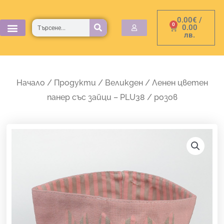
Skip
0.00
€
/
to
Търсене
0
Cart
0.00
лв.
content
Начало
/
Продукти
/
Великден
/ Ленен цветен
панер със зайци – PLU38 / розов