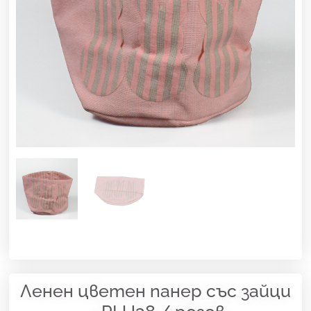
Ленен цветен панер със зайци