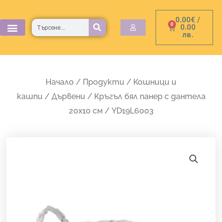
Skip
0.00
€
/
to
Търсене
0
Cart
0.00
лв.
content
Начало
/
Продукти
/
Кошници и
кашпи
/
Дървени
/ Кръгъл бял панер с дантела
20х10 см / YD19L6003