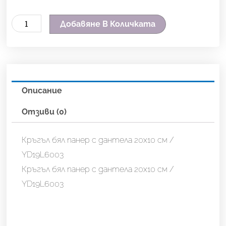
количество
Добавяне В Количката
за
Кръгъл
бял
панер
Описание
с
дантела
Отзиви (0)
20х10
см
Кръгъл бял панер с дантела 20х10 см /
/
YD19L6003
YD19L6003
Кръгъл бял панер с дантела 20х10 см /
YD19L6003