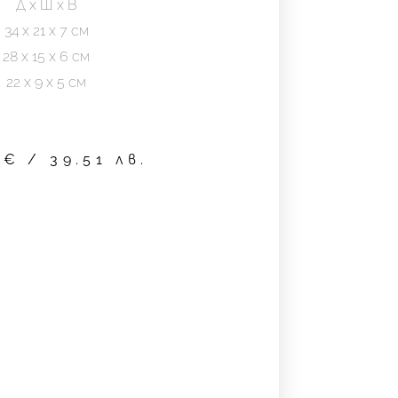
Д х Ш х В
34 х 21 х 7 см
28 х 15 х 6 см
22 х 9 х 5 см
0
€
/ 39.51 лв.