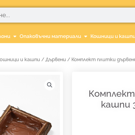
лони
Опаковъчни материали
Кошници и кашп
ошници и кашпи
/
Дървени
/ Комплект плитки дървени
Комплект
кашпи 3