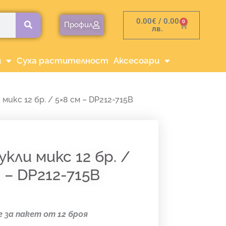
0.00
€
/ 0.00
0
Cart
Профил
лв.
и
Суха растителност
Аксесоари
микс 12 бр. / 5×8 см – DP212-715B
кли микс 12 бр. /
 – DP212-715B
 за пакет от 12 броя