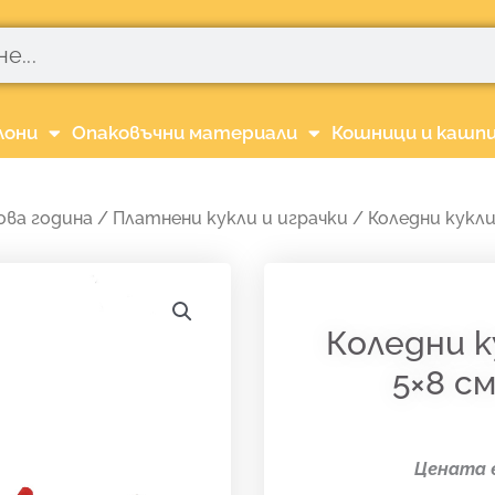
лони
Опаковъчни материали
Кошници и кашп
ова година
/
Платнени кукли и играчки
/ Коледни кукли 
Коледни ку
5×8 см
Цената е