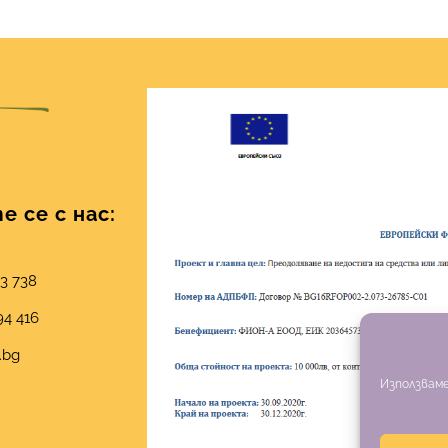
 се с нас:
03 738
94 416
.bg
Използваме