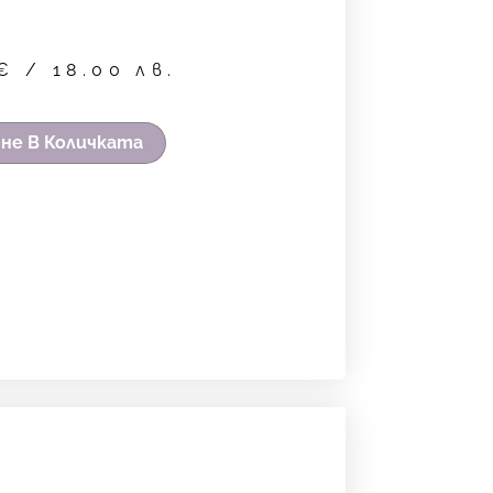
€
/ 18.00 лв.
не В Количката