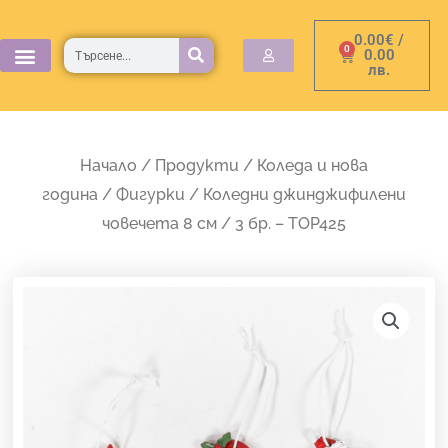
Skip
0.00
€
/
to
Търсене
0
Cart
0.00
лв.
content
Начало
/
Продукти
/
Коледа и нова
година
/
Фигурки
/ Коледни джинджифилени
човечета 8 см / 3 бр. – TOP425