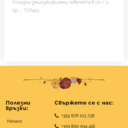
-
Коледни джинджифилени човечета 8 см / 3
TOP425
бр. – TOP425
Полезни
Свържете се с нас:
връзки:
+359 878 103 738
Начало
+359 890 994 416