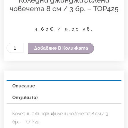
човечета 8 см / 3 бр. – TOP425
4.60
€
/ 9.00 лв.
количество
Добавяне В Количката
за
Коледни
джинджифилени
човечета
Описание
8
см
Отзиви (0)
/
3
Коледни джинджифилени човечета 8 см / 3
бр.
бр. – TOP425