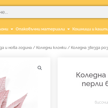
лони
Опаковъчни материали
Кошници и кашп
да и нова година
/
Коледни клонки
/ Коледна звезда роз
Коледна 
перли 
височи