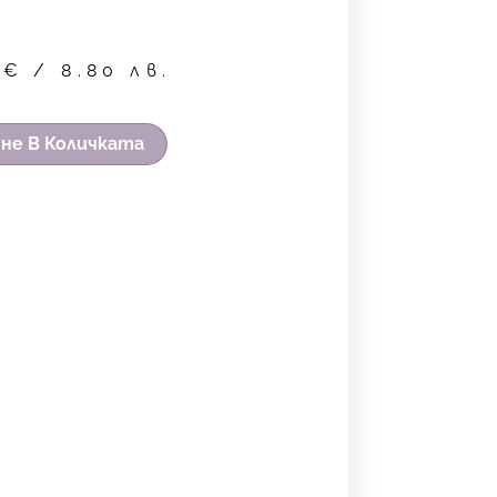
0
€
/ 8.80 лв.
не В Количката