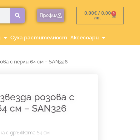
0.00
€
/ 0.00
0
Cart
Профил
лв.
и
Суха растителност
Аксесоари
ова с перли 64 см – SAN326
звезда розова с
64 см – SAN326
на с дръжката 64 см