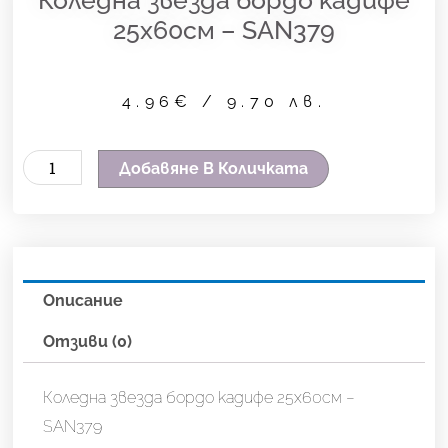
25х60см – SAN379
4.96
€
/ 9.70 лв.
количество
Добавяне В Количката
за
Коледна
звезда
бордо
Описание
кадифе
25х60см
Отзиви (0)
-
SAN379
Коледна звезда бордо кадифе 25х60см –
SAN379