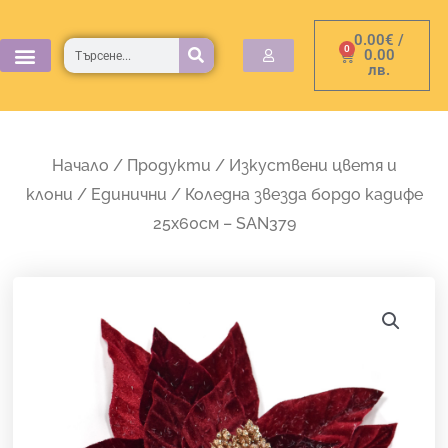
Skip
0.00
€
/
to
Търсене
0
Cart
0.00
лв.
content
Начало
/
Продукти
/
Изкуствени цветя и
клони
/
Единични
/ Коледна звезда бордо кадифе
25х60см – SAN379