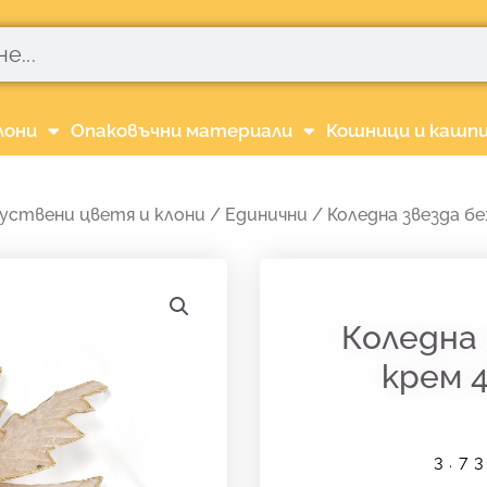
лони
Опаковъчни материали
Кошници и кашп
уствени цветя и клони
/
Единични
/ Коледна звезда б
Коледна
крем 
3.7