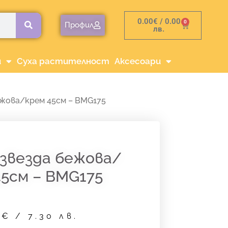
0.00
€
/ 0.00
0
Cart
Профил
лв.
и
Суха растителност
Аксесоари
ежова/крем 45см – BMG175
 звезда бежова/
45см – BMG175
3
€
/ 7.30 лв.