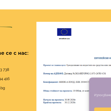
 се с нас:
03 738
94 416
.bg
Използваме