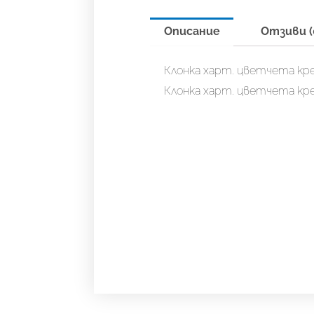
Описание
Отзиви (
Клонка харт. цветчета кр
Клонка харт. цветчета кр