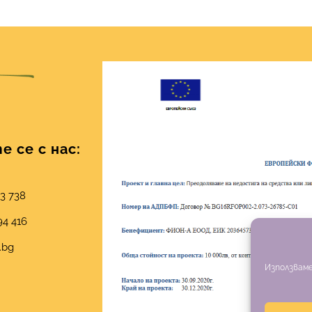
 се с нас:
03 738
94 416
.bg
Използваме