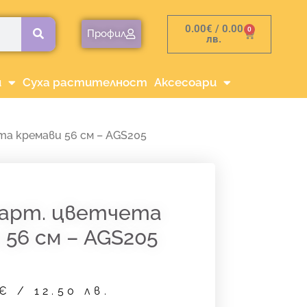
0.00
€
/ 0.00
0
Cart
Профил
лв.
и
Суха растителност
Аксесоари
та кремави 56 см – AGS205
харт. цветчета
 56 см – AGS205
€
/ 12.50 лв.