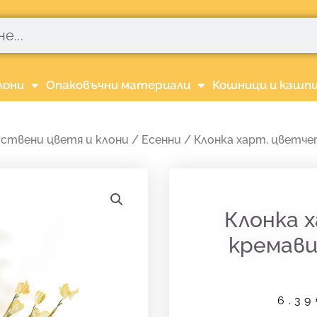
лони
Опаковъчни материали
Кошници и кашп
ствени цветя и клони
/
Есенни
/ Клонка харт. цветче
Клонка 
кремави
6.39